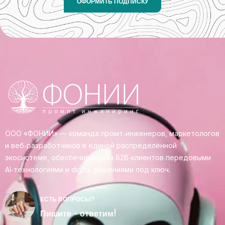
ОФОРМИТЬ ПОДПИСКУ
ООО «ФОНИИ» — команда промт‑инженеров, маркетологов
и веб‑разработчиков в единой распределённой
экосистеме, обеспечивающая B2B‑клиентов передовыми
AI‑технологиями и digital‑решениями под ключ.
ЕСТЬ ВОПРОСЫ?
Пишите - ответим!