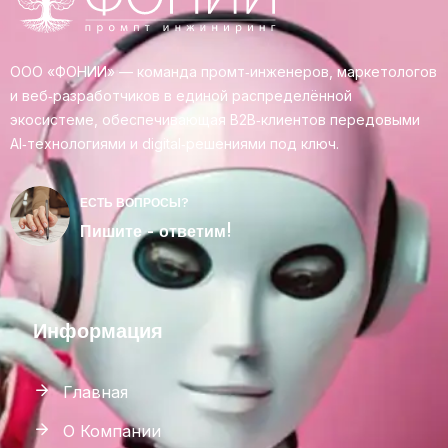
ООО «ФОНИИ» — команда промт‑инженеров, маркетологов
и веб‑разработчиков в единой распределённой
экосистеме, обеспечивающая B2B‑клиентов передовыми
AI‑технологиями и digital‑решениями под ключ.
ЕСТЬ ВОПРОСЫ?
Пишите - ответим!
Информация
Главная
О Компании