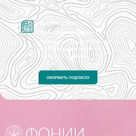
Хотите освоить
Промпт‑инжиниринг?
Подпишитесь на наш бесплатный
курс «Prompt‑engineering для
маркетинга и бизнеса»!
ОФОРМИТЬ ПОДПИСКУ